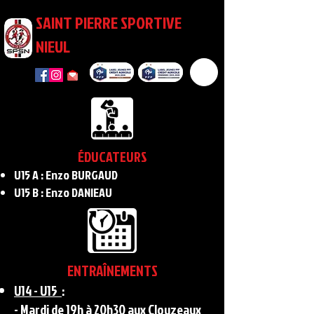
SAINT PIERRE SPORTIVE
NIEUL
ÉDUCATEURS
U15 A : Enzo BURGAUD
U15 B : Enzo DANIEAU
ENTRAÎNEMENTS
U14
- U15
:
- Mardi de 19h à 20h30 aux Clouzeaux